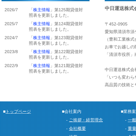
中日運送株式
2026/7
「
株主情報
」第125期貸借対
照表を更新しました。
2025/7
「
株主情報
」第124期貸借対
〒452-0905
照表を更新しました。
愛知県清須市須ケ
2024/7
「
株主情報
」第123期貸借対
（豊和工業株式
照表を更新しました。
お車でお越しの
2023/8
「
株主情報
」第122期貸借対
「清須市役所」
照表を更新しました。
2022/9
「
株主情報
」第121期貸借対
中日運送株式会
照表を更新しました。
「いつも変わら
高品質の技術と
■
トップページ
■会社案内
■業務
-
ご挨拶・経営理念
-
一
-
会社概要
-
重量