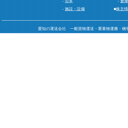
-
沿革
-
倉
-
施設・設備
■
株主情
愛知の運送会社 一般貨物運送・重量物運搬・梱包・倉庫 Copy